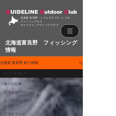
G
UIDELINE
O
utdoor
C
lub
北海道 富良野・トマムでラフティング＆
フィッシングなら
ガイドラインアウトドアクラブ
北海道富良野 フィッシング
情報
北海道 富良野 釣り情報
全ての記事
全ての記事
渓流エサ釣り
ルアーフィッ
シング
フライフィッ