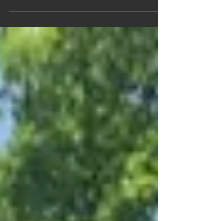
ですが３０分位で ある程度、マスターしたので実
釣へ すぐにウグイが釣れ、その後もニジマス アメ
マスも！！！魚種３種コンプリート！！！ ３名で
８匹GET(^o^)丿...