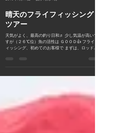
2019年7月11日
読了時間: 1分
晴天のフライフィッシング
ツアー
天気がよく、最高の釣り日和♬ 少し気温が高いで
すが（２６℃位）魚の活性は ＧＯＯＤ👍 フライフ
ィッシング、初めてのお客様で まずは、ロッドの
振り方から練習💦 慣れてきたら、実際にフライを
付けて実釣♬ 早速ＧＥＴ！！！ フライフィッシン
グは、キャスティング自体が...