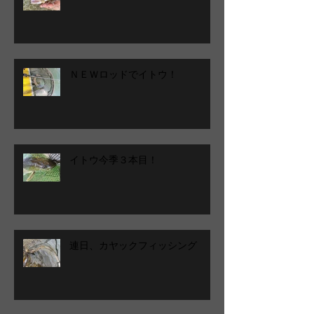
ＮＥＷロッドでイトウ！
イトウ今季３本目！
連日、カヤックフィッシング