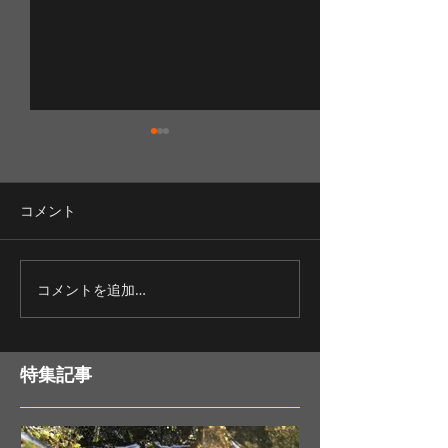
コメント
渓流釣りを満喫！
コメントを追加…
紅葉の釣りツア
が！？
特集記事