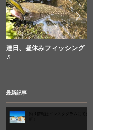
連日、昼休みフィッシング
お昼休みにフ
♬
最新記事
釣り情報はインスタグラムにて更
新！