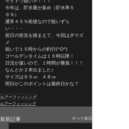
≪イトウ狙い≫！！！
今年は、貯水量が多め（貯水率５
６％）
通常４５％前後なので狙いずら
い・・・
前日の状況を踏まえて、今回は夕マズ
メ
狙いで１５時からの釣行(^O^)
ゴールデンタイムは１６時以降！
日没が速いので、１時間が勝負！！！
なんとか２本出ました♪
サイズは６５㎝　４８㎝
明日がこのポイントは最終日かな？
ルアーフィッシング
ルアーフィッシング
最新記事
すべて表示