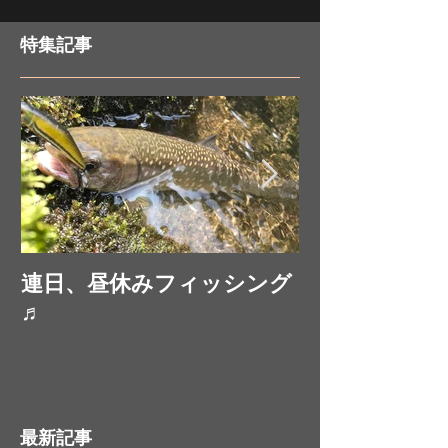
特集記事
連日、昼休みフィッシング
お昼休みにフ
♬
最新記事