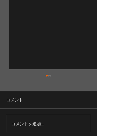
コメント
ＮＥＷロッドで
コメントを追加…
連日イトウがＨＩ
Ｔ！！！