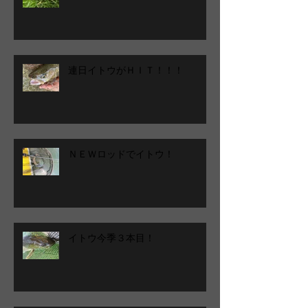
連日イトウがＨＩＴ！！！
ＮＥＷロッドでイトウ！
イトウ今季３本目！