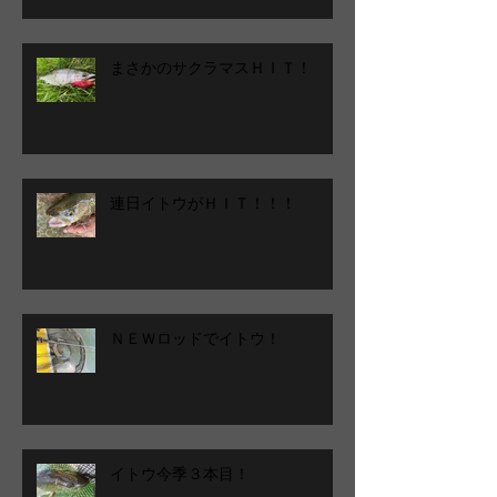
まさかのサクラマスＨＩＴ！
連日イトウがＨＩＴ！！！
ＮＥＷロッドでイトウ！
イトウ今季３本目！