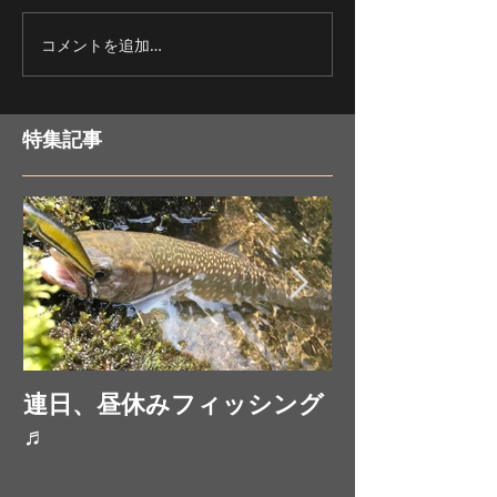
ＮＥＷロッドで
コメントを追加…
連日イトウがＨＩ
Ｔ！！！
特集記事
連日、昼休みフィッシング
お昼休みにフ
♬