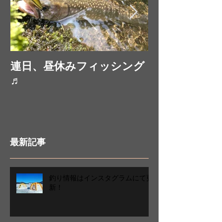
連日、昼休みフィッシング
お昼休みにフ
♬
最新記事
釣り情報はインスタグラムにて更
新！