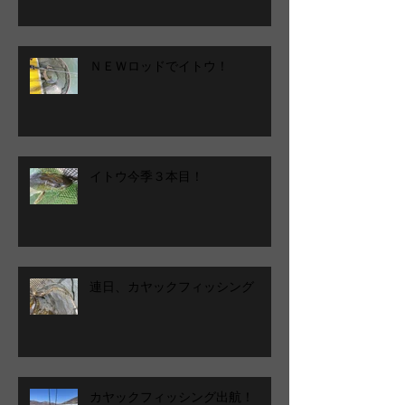
ＮＥＷロッドでイトウ！
イトウ今季３本目！
連日、カヤックフィッシング
カヤックフィッシング出航！