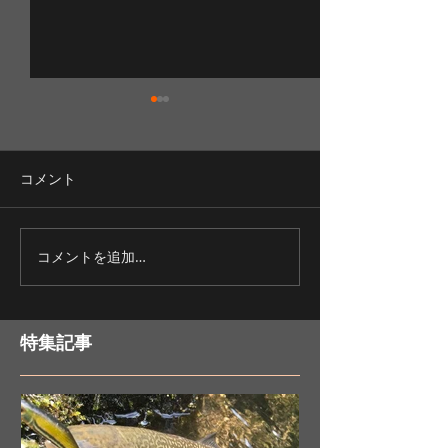
コメント
ワカサギ釣りの醍醐味？
釣果好調ワカサ
コメントを追加…
特集記事