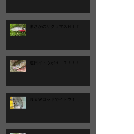
まさかのサクラマスＨＩＴ！
連日イトウがＨＩＴ！！！
ＮＥＷロッドでイトウ！