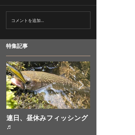
ワカサギ釣りの醍醐味？
釣果好調ワカサ
コメントを追加…
特集記事
連日、昼休みフィッシング
お昼休みにフ
♬