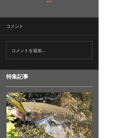
コメント
ワカサギ釣りの醍醐味？
釣果好調ワカサ
コメントを追加…
特集記事