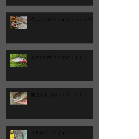
久しぶりのフライフィッシング♪
まさかのサクラマスＨＩＴ！
連日イトウがＨＩＴ！！！
ＮＥＷロッドでイトウ！