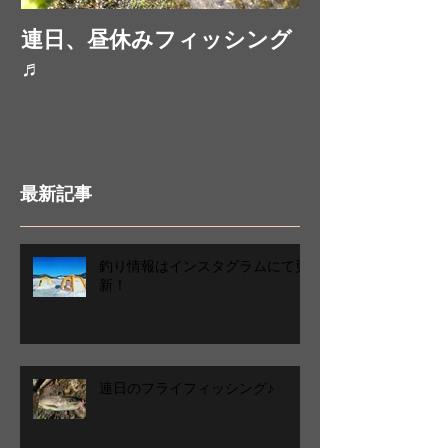
連日、昼休みフィッシング
お昼休みにフ
♬
最新記事
釣り情報はインスタグラムにて更
新！
連日のフライフィッシング♪