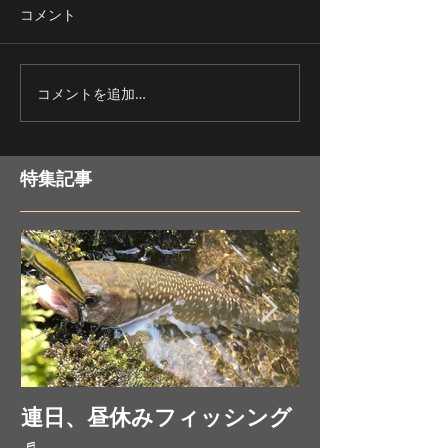
コメント
コメントを追加…
久しぶりのフライフィッ
初めてのフライ
シング♪
戦！？
特集記事
連日、昼休みフィッシング
お昼休みにフ
♬