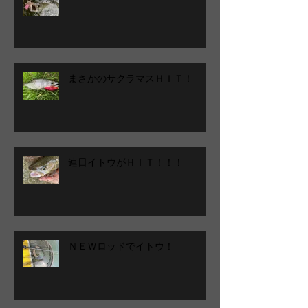
まさかのサクラマスＨＩＴ！
連日イトウがＨＩＴ！！！
ＮＥＷロッドでイトウ！