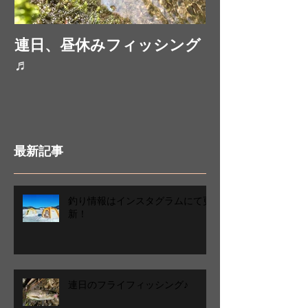
連日、昼休みフィッシング
お昼休みにフ
♬
最新記事
釣り情報はインスタグラムにて更
新！
連日のフライフィッシング♪