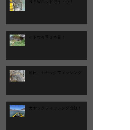
ＮＥＷロッドでイトウ！
イトウ今季３本目！
連日、カヤックフィッシング
カヤックフィッシング出航！