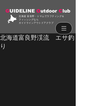
G
UIDELINE
O
utdoor
C
lub
北海道 富良野・トマムでラフティング＆
フィッシングなら
ガイドラインアウトドアクラブ
北海道富良野渓流 エサ釣
り