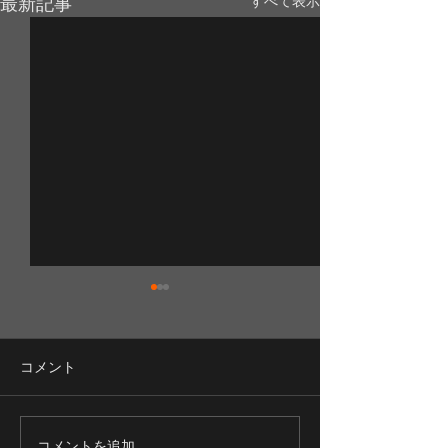
最新記事
すべて表示
コメント
渓流釣りを満喫！
コメントを追加…