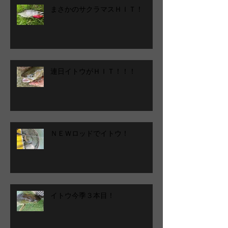
まさかのサクラマスＨＩＴ！
連日イトウがＨＩＴ！！！
ＮＥＷロッドでイトウ！
イトウ今季３本目！