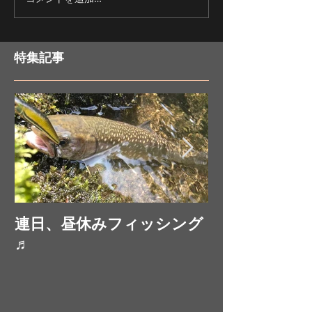
紅葉の釣りツア
が！？
特集記事
連日、昼休みフィッシング
お昼休みにフ
♬