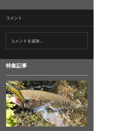
コメント
ワカサギ釣りの醍醐味？
釣果好調ワカサ
コメントを追加…
特集記事