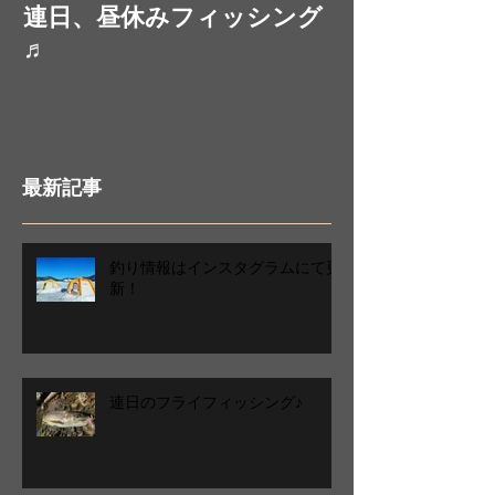
連日、昼休みフィッシング
お昼休みにフ
♬
最新記事
釣り情報はインスタグラムにて更
新！
連日のフライフィッシング♪