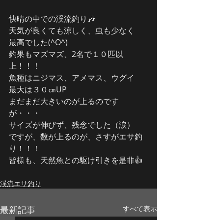
快晴の中での渓流釣り🎶
天気が良くても涼しく、虫も少なく
最高でした(^O^)
釣果もマズマズ、2名で１０匹以
上！！！
魚種はニジマス、アメマス、ウグイ
最大は３０㎝UP
まだまだ大きいのが上るのです
が・・・
サイズが伸びず、残念でした（涙）
ですが、数が上るのが、さすがエサ釣
り！！！
皆様も、天然魚との駆け引きを是非👍
渓流エサ釣り
最新記事
すべて表示