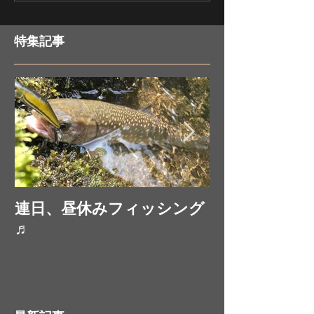
が！？
特集記事
連日、昼休みフィッシング
お昼休みにフ
♬