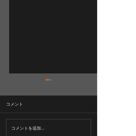
コメント
渓流釣りを満喫！
コメントを追加…
紅葉の釣りツア