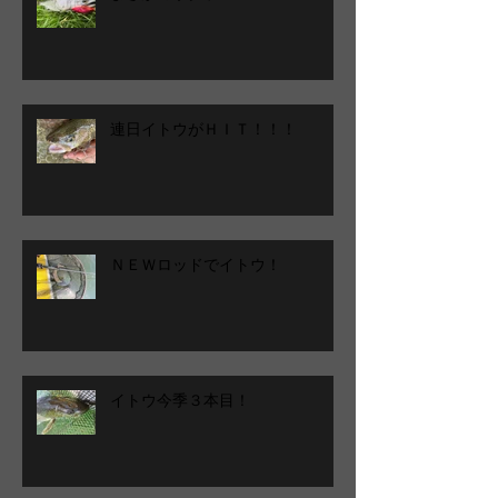
連日イトウがＨＩＴ！！！
ＮＥＷロッドでイトウ！
イトウ今季３本目！