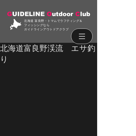
G
UIDELINE
O
utdoor
C
lub
北海道 富良野・トマムでラフティング＆
フィッシングなら
ガイドラインアウトドアクラブ
北海道富良野渓流 エサ釣
り