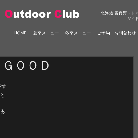
E
O
utdoor
C
lub
北海道 富良野・ト
ガイ
HOME
夏季メニュー
冬季メニュー
ご予約・お問合わせ
もＧＯＯＤ
です
と
る