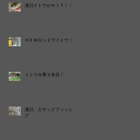
連日イトウがＨＩＴ！！！
ＮＥＷロッドでイトウ！
イトウ今季３本目！
連日、カヤックフィッシン
グ