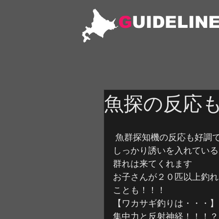
G
UIDELIN
魚探の反応
 魚群探知機の反応も好調
しっかり誘いを入れている
群れは来てくれます
お子さんが２０匹以上釣れ
ことも！！！
【ワカサギ釣りは・・・】
集中力と反射神経！！！？