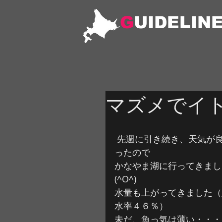
G
UIDELIN
マズメでイ
 先週に引き続き、天気が良か
ったので
かなやま湖に行ってきまし
(^O^)
水量も上がってきました（
水率４６％）
未だ、魚っ気は薄い・・・