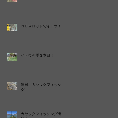
ＮＥＷロッドでイトウ！
イトウ今季３本目！
連日、カヤックフィッシン
グ
カヤックフィッシング出