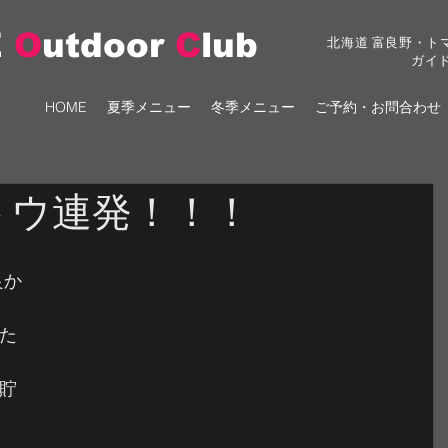
E
O
utdoor
C
lub
北海道 富良野・ト
ガイ
HOME
夏季メニュー
冬季メニュー
ご予約・お問合わせ
トウ連発！！！
た
貯