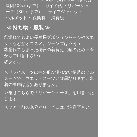
腹囲100cmまで）・ガイド代 ・リバーシュ
ーズ（30cmまで） ・ライフジャケット ・
ヘルメット・ 保険料 ・消費税
​≪ 持ち物・服装 ≫
①濡れてもよい長袖長ズボン（
ジャージやスエ
ットなどがオススメ。ジーンズは不可 ）
②濡れてしまった場合の着替え（念のため下着
からご用意下さい）
③タオル
※ドライスーツ
は中の服が濡れない構造のフル
スーツで、
ウエットスーツとは異なります。水
着の着用は必要ありません。
※靴はこちらで「リバーシューズ」を用意いた
します。
​※ツアー前の水分とりすぎにはご注意下さい。