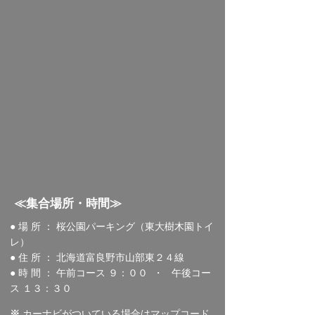
​≪集合場所・時間≫
● 場 所 ： 桜公園パーキング（東大樹木園トイ
レ）
● 住 所 ： 北海道富良野市山部東２４線
● 時 間 ： 午前コース ９：００ ・ 午後コー
ス
１３：３０
※
カーナビがついている場合はマップコード