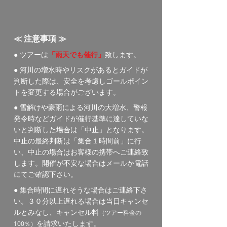
≪
注意事項 ≫
● ツアーは
「雨天でも催行」
致します
。
● 河川の増水時やリスクがあるとガイドが
判断した際は、安全を考慮しゴールポイン
トを変更する場合がございます。
● 雪解けや豪雨に
よる
河川の大増水、
警報
発令時などガイドが催行基準に達していな
いと判断した場合は「中止」となります。
中止の最終判断は「集合１時間前」に行
い
、中止の場合はお客様の携帯へご連絡致
します
。開催が
不安な場合はメールか電話
にてご確認下さい。
●
集合時間に遅れそうな場合はご連絡下さ
い。３０分
以上遅れる場合は
当日キャンセ
ルとみなし、キャンセル料
（ツアー料金の
を請求いたします。
100％）