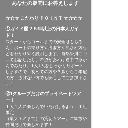
​あなたの疑問にお答えします
☆☆☆ こだわり ＰＯＩＮＴ ☆☆☆☆
①ガイド歴２５年以上の日本人ガイ
ド！
スタートからゴールまでの安全はもちろ
ん、ボートの乗り方や漕ぎ方や流され方な
どをわかりやく説明します。自然や川につ
いてお話したり、希望があれば途中で浮か
んでみたり。1人1人をしっかりサポート
しますので、初めての方や
３歳からご年配
の方、泳げない方でも安心して
ご参加下さ
い！
②1グループだけのプライベートツア
ー！
１人１人に楽しんでいただけるよう、１組
限定
（最大７名まで）の貸切ツアー。ご家族や
仲間だけで楽しめます！