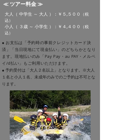
≪ ツアー料金 ≫
大人（ 中学生 ～ 大人 ）：￥５,５００
（税
込）
小人（ ３歳 ～ 小学生 ）：￥４,４００
（税
込）
● お支払は「予約時の事前クレジットカード決
済」「当日現地にて現金払い」のどちらかとなり
ます。現地払いのみ「Pay Pay・au PAY・メルペ
イ/d払い」もご利用いただけます。
● 予約受付は「大人２名以上」となります。
※大人
１名と小人１名、未成年のみでのご予約は不可とな
ります。