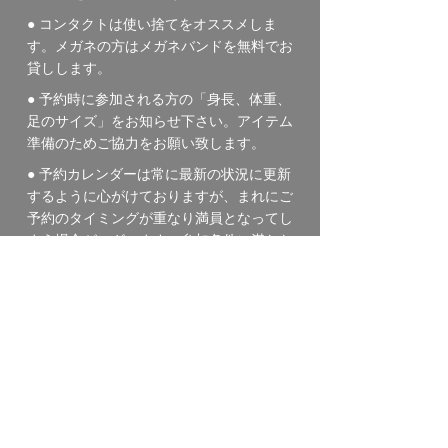
● コンタクトは使い捨てをオススメしま
す。メガネの方はメガネバンドを無料でお
貸しします。
● 予約時に参加される方の「身長、体重、
足のサイズ」をお知らせ下さい。アイテム
準備のためご協力をお願い致します。
● 予約カレンダーは常に最新の状況に更新
するように心がけておりますが、
まれにご
予約のタイミングが重なり満員となってし
まう場合がございます。参加条件に満たな
いご予約も含め
「受入不可」の場合は２日
以内にメールにてご連絡
いたします。
≪
キャンセル・変更
について ≫
・６日～３日前 ツアー料金の３０％
・２日前 ツアー料金の４０％
・前日～当日＆無連絡 ツアー料金の１０
０％