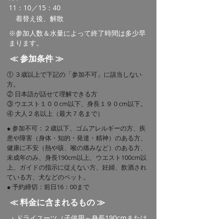
11：10／15：40
着替え後、解散
※参加人数＆水量によって終了時間は多少早
まります。
​​≪ 参加条件 ≫
① ３歳以上で下記の「参加不可」に該当しない
方。
② 日本語が話せて理解できる方​
③
ウエスト１００cm以下、身長１９０cm以下
。
④ 大人２名以上
（最大７名まで）
● 参加不可：２
歳
以下、ゴムアレルギー
の方、疾
患
や障
害
（身体・知的・発達・精神）
のある方、
健康に不安（熱や咳、喉の痛みなど）のある方、
未成年のみ、
身長190cm以上、ウエスト100cm以
上、
ガイドの指示に従えない方、妊婦、飲酒され
ている方、犬などのペット。
● 予約締切：前日16：00まで
​≪ 料金に含まれるもの ≫
・ドライスーツ（子供用～身長190cmまたは