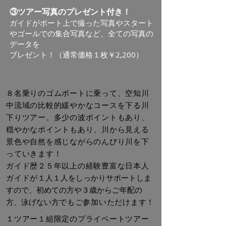
③ツアー写真のプレゼント付き！
ガイドがボート上で撮った写真やスタート
やゴールでの集合写真など、全ての写真の
データを
プレゼント！（通常価格１枚￥2,200）
８名乗りのゴムボートに乗って、空知川
中流域の比較的緩やかなコースを下る川
下りツアー。
多少の波ポイントもあり、
穏やかなポイントもあり、川から見える
景色や自然を感じながらのんびり川を下
っていきます！
ガイド歴２５年以上の経験豊富な日本人
ガイドが
１人１人をしっかりサポートしま
すので、初めての方や３歳からご年配の
方、泳げない方
でもご参加いただけます！
１ツアー１組限定のプライベートツアー