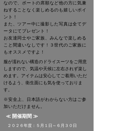
なので、ボートの席順など他の方に気兼
ねすることなく楽しめるのも嬉しいポイ
ント！
また、ツアー中に撮影した写真は全てデ
ータにてプレゼント！
お友達同士やご家族、みんなで楽しめる
こと間違いなしです！３世代のご家族に
もオススメですよ！
服が濡れない構造のドライスーツをご用意
しますので、気温や天候に左右されず楽し
めます。アイテムは安心してご着用いただ
けるよう、衛生面にも気を使っておりま
す。
※安全上、日本語がわからない方はご参
加いただけません。
​≪ 開催期間 ≫
２０２６年度：５月１日～６月３０日