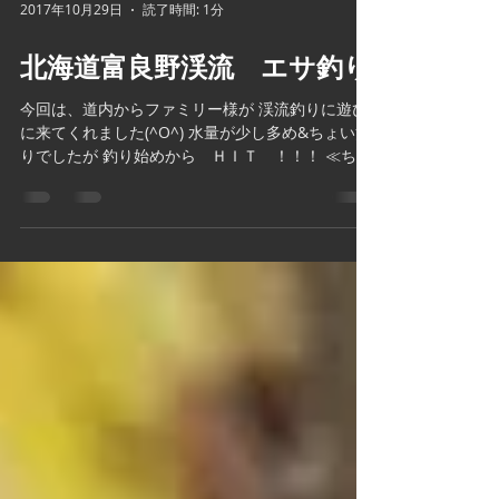
2017年10月29日
読了時間: 1分
北海道富良野渓流 エサ釣り
今回は、道内からファミリー様が 渓流釣りに遊び
に来てくれました(^O^) 水量が少し多め&ちょい濁
りでしたが 釣り始めから ＨＩＴ ！！！ ≪ちょ
い濁り≫は調子がいいです🎶 その後、少し多めの
渓流を頑張って横断💦 さらなる、好ポイントでも
ＨＩＴ連発！！！...