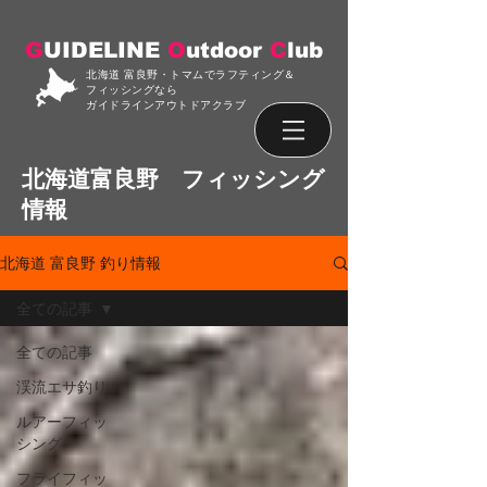
G
UIDELINE
O
utdoor
C
lub
北海道 富良野・トマムでラフティング＆
フィッシングなら
ガイドラインアウトドアクラブ
北海道富良野 フィッシング
情報
北海道 富良野 釣り情報
全ての記事
全ての記事
渓流エサ釣り
ルアーフィッ
シング
フライフィッ