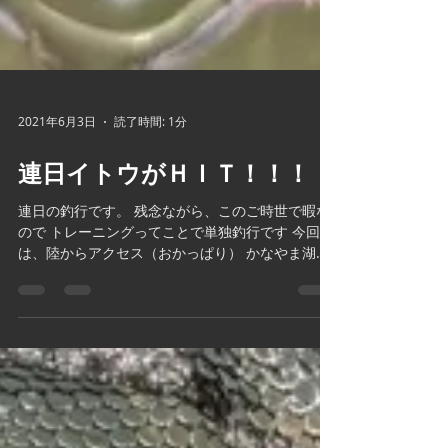
2021年6月3日
読了時間: 1分
連日イトウがＨＩＴ！！！
連日の釣行です。 残念ながら、このご時世で暇な