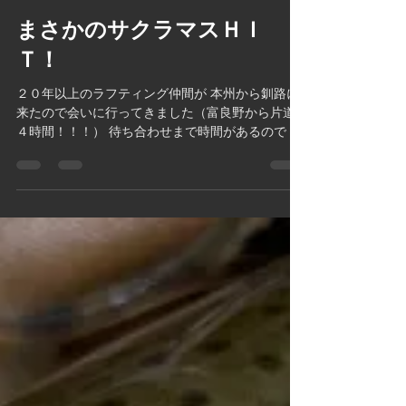
2021年6月17日
読了時間: 1分
まさかのサクラマスＨＩ
Ｔ！
２０年以上のラフティング仲間が 本州から釧路に
来たので会いに行ってきました（富良野から片道
４時間！！！） 待ち合わせまで時間があるので 釧
路川釣行♬ 6月の釧路川は初！ 毎年11月に来て
いるので、ポイントも バッチリ(^^♪ですが・・・
魚っ気無し...