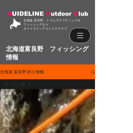
G
UIDELINE
O
utdoor
C
lub
北海道 富良野・トマムでラフティング＆
フィッシングなら
ガイドラインアウトドアクラブ
北海道富良野 フィッシング
情報
北海道 富良野 釣り情報
全ての記事
全ての記事
渓流エサ釣り
ルアーフィッ
シング
フライフィッ