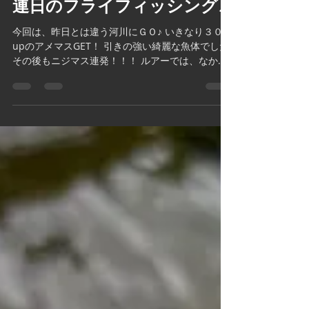
2021年6月22日
読了時間: 1分
連日のフライフィッシング♪
今回は、昨日とは違う河川にＧＯ♪ いきなり３０
upのアメマスGET！ 引きの強い綺麗な魚体でした
その後もニジマス連発！！！ ルアーでは、なかな
か出てこない 水深１５㎝程度のザラ瀬でもヒット
連発 ドライフライでトップの釣りは楽しい 釣れす
ぎて、さすがにフライがボロボロ...