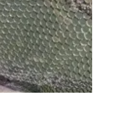
ので トレーニングってことで単独釣行です 今回
は、陸からアクセス（おかっぱり） かなやま湖、
バックウォーターで 今季５匹目のイトウＨＩ
Ｔ！！！ サイズは４３㎝の可愛い子♪ですが 流れ
の中で掛けると、なかなかの引き！...