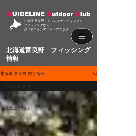
G
UIDELINE
O
utdoor
C
lub
北海道 富良野・トマムでラフティング＆
フィッシングなら
ガイドラインアウトドアクラブ
北海道富良野 フィッシング
情報
北海道 富良野 釣り情報
全ての記事
全ての記事
渓流エサ釣り
ルアーフィッ
シング
フライフィッ