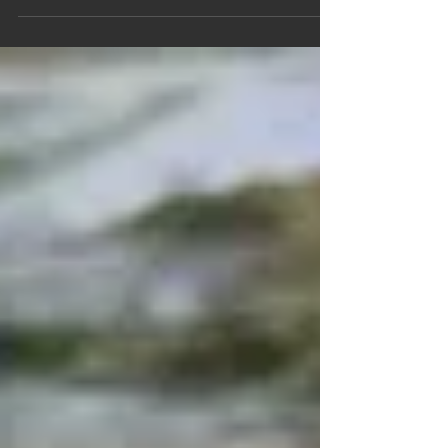
upのアメマス２匹(^O^) ひったくる強いアタリ＆
アメマス独特の ヘビーローリングバイト！！！ 今
回のルアーは、１軍のDコン（ウグイカラー） ベ
イトフィネスで、ラインは今流行り？の...