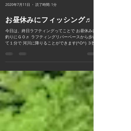
2020年7月11日
読了時間: 1分
お昼休みにフィッシング♬
今日は、終日ラフティングってことで お昼休みに
釣りにＧＯ♬ ラフティングリバーベースから歩い
て１分で 河川に降りることができます(^O^) ３投
目でＨＩＴ！！！ その後、連発！！！ ４０㎝位
のアメマス まだまだデカイのいるんだけどな～ 今
回のルアーは、釣り友に頂いた...