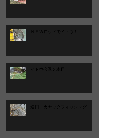
ＮＥＷロッドでイトウ！
イトウ今季３本目！
連日、カヤックフィッシング