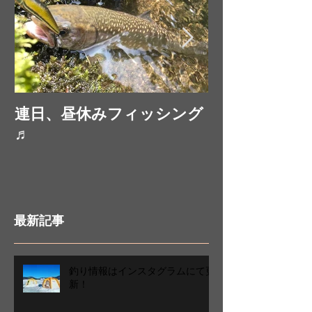
連日、昼休みフィッシング
お昼休みにフ
♬
最新記事
釣り情報はインスタグラムにて更
新！