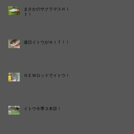
まさかのサクラマスＨＩ
Ｔ！
連日イトウがＨＩＴ！！！
ＮＥＷロッドでイトウ！
イトウ今季３本目！