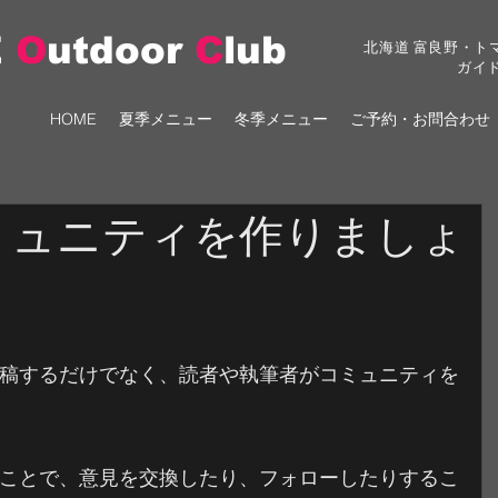
E
O
utdoor
C
lub
北海道 富良野・ト
ガイ
HOME
夏季メニュー
冬季メニュー
ご予約・お問合わせ
ミュニティを作りましょ
を投稿するだけでなく、読者や執筆者がコミュニティを
ことで、意見を交換したり、フォローしたりするこ