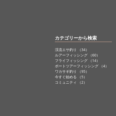
カテゴリーから検索
渓流エサ釣り
（34）
34件の記事
ルアーフィッシング
（60）
60件の記
フライフィッシング
（14）
14件の記
ボートツアーフィッシング
（4）
4件
ワカサギ釣り
（95）
95件の記事
今すぐ始める
（5）
5件の記事
コミュニティ
（2）
2件の記事